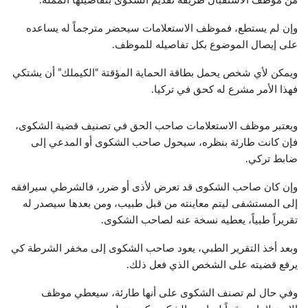
من موظف الاستقبال طريقة تقديم الشكوى بتفاصيلها المملة.
وإن لم يستطع، فموظف الاستعلامات سيحضر مترجماً له يساعده
على إيصال الموضوع بكل تفاصيله للموظف.
ويمكن لأي شخص يحمل بطاقة الحماية المؤقتة “الكيملك” أن يشتكي
فهذا الأمر مشرع له كحق في تركيا.
ويعتبر موظف الاستعلامات صاحب الحق في تصنيف قضية الشكوى،
فإن كانت طارئة بنظره، سيحول صاحب الشكوى أو المدعي إلى
ضابط تركي.
وإن كان صاحب الشكوى قد تعرض لأذى أو ضرر، فالشرطي سيرافقه
إلى المستشفى ليتم معاينته من قبل طبيب، ومن بعدها سيصدر له
تقريراً طبياً، يعطيه نسخة عنه لصاحب الشكوى.
وبعد أخذ التقرير الطبي، يعود صاحب الشكوى إلى مخفر الشرطة كي
يرفع قضيته على الشخص الذي فعل ذلك.
وفي حال لم تصنف الشكوى على أنها طارئة، سيعطي موظف