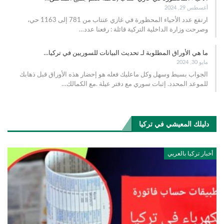
أغسطس 29, 2024
ارتفع عدد الأحياء المحظورة في غازي عنتاب من 781 إلى 1163 حي،
وصرحت وزارة الداخلية التركية قائلة : رفعنا عدد
…
ما هي الأوراق المطلوبة لـ تحديث البيانات للسوريين في تركيا…
مايو 30, 2024
الجواب بسيط وسهل وكل ماعليك فعله هو إحضار هذه الأوراق قبل ذهابك
للموعد المحدد. إثبات سوري مع دفتر عيلة .مع الكمالك…
دليلك المعيشي في تركيا
أخبار تركيا بالعربي