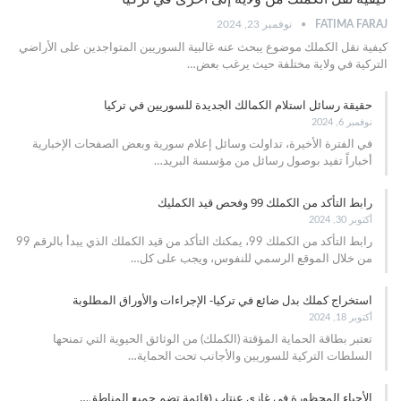
FATIMA FARAJ
نوفمبر 23, 2024
كيفية نقل الكملك موضوع يبحث عنه غالبية السوريين المتواجدين على الأراضي
التركية في ولاية مختلفة حيث يرغب بعض
…
حقيقة رسائل استلام الكمالك الجديدة للسوريين في تركيا
نوفمبر 6, 2024
في الفترة الأخيرة، تداولت وسائل إعلام سورية وبعض الصفحات الإخبارية
أخباراً تفيد بوصول رسائل من مؤسسة البريد
…
رابط التأكد من الكملك 99 وفحص قيد الكمليك
أكتوبر 30, 2024
رابط التأكد من الكملك 99، يمكنك التأكد من قيد الكملك الذي يبدأ بالرقم 99
من خلال الموقع الرسمي للنفوس، ويجب على كل
…
استخراج كملك بدل ضائع في تركيا- الإجراءات والأوراق المطلوبة
أكتوبر 18, 2024
تعتبر بطاقة الحماية المؤقتة (الكملك) من الوثائق الحيوية التي تمنحها
السلطات التركية للسوريين والأجانب تحت الحماية
…
الأحياء المحظورة في غازي عنتاب (قائمة تضم جميع المناطق…