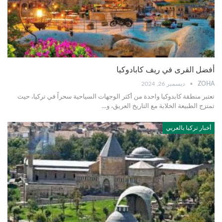
أفضل القرى في ريف كابادوكيا
ZOHA
ديسمبر 26, 2024
تعتبر منطقة كابدوكيا واحدة من أكثر الوجهات السياحية سحراً في تركيا، حيث
تمتزج الطبيعة الخلابة مع التاريخ العريق، و
…
أخبار تركيا بالعربي