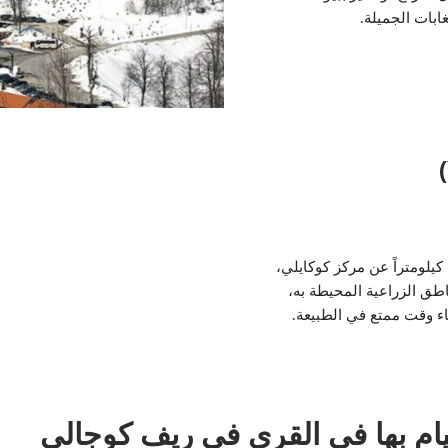
غابات الجميلة.
تبعد قرية يوفاجيك (Yuvacık) حوالي 15 كيلومتراً عن مركز كوكايلي،
اطق الزراعية المحيطة به،
اء وقت ممتع في الطبيعة.
يام بها في القرى في ريف كوجالي