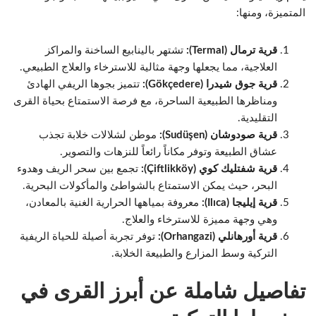
المتميزة، ومنها:
قرية ترمال (Termal):
تشتهر بالينابيع الساخنة والمراكز
العلاجية، مما يجعلها وجهة مثالية للاسترخاء والعلاج الطبيعي.
قرية جوق شيدرا (Gökçedere):
تتميز بجوها الريفي الهادئ
ومناظرها الطبيعية الساحرة، مع فرصة الاستمتاع بحياة القرى
التقليدية.
قرية صودوشان (Sudüşen):
موطن لشلالات خلابة تجذب
عشاق الطبيعة وتوفر مكاناً رائعاً للنزهات والتصوير.
قرية شفتليك كوي (Çiftlikköy):
تجمع بين سحر الريف وهدوء
البحر، حيث يمكن الاستمتاع بالشواطئ والمأكولات البحرية.
قرية إيليجا (Ilıca):
معروفة بمياهها الحرارية الغنية بالمعادن،
وهي وجهة مميزة للاسترخاء والعلاج.
قرية أورهانلي (Orhangazi):
توفر تجربة أصيلة للحياة الريفية
التركية وسط المزارع والطبيعة الخلابة.
تفاصيل شاملة عن أبرز القرى في