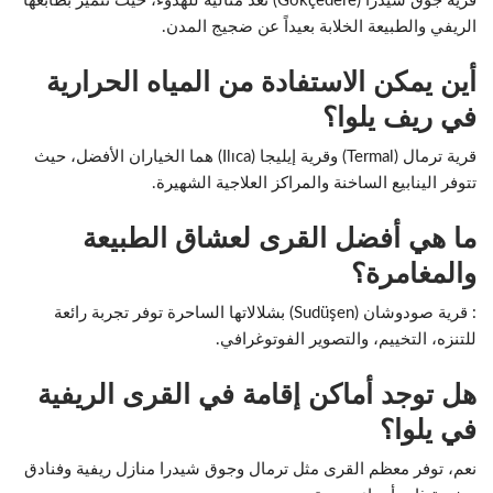
قرية جوق شيدرا (Gökçedere) تعد مثالية للهدوء، حيث تتميز بطابعها
الريفي والطبيعة الخلابة بعيداً عن ضجيج المدن.
أين يمكن الاستفادة من المياه الحرارية
في ريف يلوا؟
قرية ترمال (Termal) وقرية إيليجا (Ilıca) هما الخياران الأفضل، حيث
تتوفر الينابيع الساخنة والمراكز العلاجية الشهيرة.
ما هي أفضل القرى لعشاق الطبيعة
والمغامرة؟
: قرية صودوشان (Sudüşen) بشلالاتها الساحرة توفر تجربة رائعة
للتنزه، التخييم، والتصوير الفوتوغرافي.
هل توجد أماكن إقامة في القرى الريفية
في يلوا؟
نعم، توفر معظم القرى مثل ترمال وجوق شيدرا منازل ريفية وفنادق