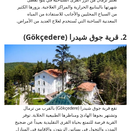
تُعتبر ترمال من أبرز القرى السياحية في يلوا بفضل
شهرتها بالينابيع الحرارية والمراكز العلاجية. يزورها الكثير
من السياح المحليين والأجانب للاستفادة من المياه
المعدنية الساخنة التي تُستخدم لعلاج العديد من الأمراض.
2. قرية جوق شيدرا (Gökçedere)
تقع قرية جوق شيدرا (Gökçedere) بالقرب من ترمال
وتشتهر بجوها الهادئ ومناظرها الطبيعية الخلابة. توفر
القرية فرصة للتمتع بحياة القرى التقليدية بعيداً عن ضجيج
المدن، والتجول في بساتين الزيتون، والإقامة في المنازل