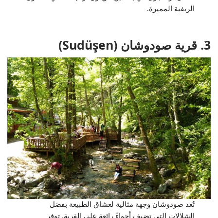
الريفية المميزة.
3. قرية صودوشان (Sudüşen)
تُعد صودوشان وجهة مثالية لعشاق الطبيعة بفضل
الشلالات التي تضيف أجواءً رائعة على القرية. توفر