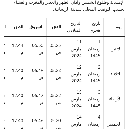
الإمساك وطلوع الشمس وأذان الظهر والعصر والمغرب والعشاء
بحسب التوقيت المحلي لمدينة الريحانية.
تاريخ
التاريخ
يوم
الفجر
الشروق
الظهر
الع
هجري
الميلادي
11
1
:04
12:44
06:50
05:25
الاثنين
رمضان
مارس
ص
ص
م
م
2024
1445
12
2
:04
12:43
06:49
05:23
الثلاثاء
رمضان
مارس
ص
ص
م
م
2024
1445
13
3
:05
12:43
06:47
05:22
الأربعاء
رمضان
مارس
ص
ص
م
م
2024
1445
14
4
:05
12:43
06:46
05:20
الخميس
رمضان
مارس
ص
ص
م
م