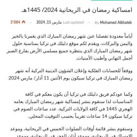
امساكية رمضان في الريحانية 2024/ 1445هـ
Last updated
مارس 15, 2024
3٬084
By
Mohamed Alkhateb
أياماً معدودة تفصلنا عنن شهر رمضان المبارك الذي يغمرنا بالخير
واليمن والبركات، ويقدم لكم موقع دليلك في تركيا بمناسبة حلول
شهر رمضان المبارك الذي ينتظره جميع مسلمي الأرض بفارغ الصبر
أجمل التهاني وأطيب الأمنيات.
ووفقاً للحسابات الفلكية وإعلان الشؤون الدينية التركية أنه شهر
رمضان المبارك في تركيا سيكون يوم الأثنين 11 أذار/ مارس 2024
وكما عودكم فريق دليلك في تركيا أن يكون معكم في كافة
المناسبات لذا سنقوم بنشر إمساكية شهر رمضان المبارك بعامه
الهجري 1445 في كافة الولايات التركية. عدد ساعات الصوم في
تركيا سيكون 14 ساعات تقريباً بحسب التوقيت المحلي.
وسنقوم بنشر قائمة أوقات الصلوات الخمس في الريحانية، وموعد
الإمساك في الريحانية، وموعد أذان الفجر في الريحانية، وموعد