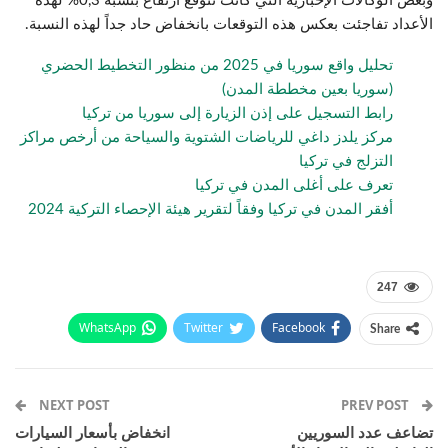
وبعض الوكالات الإخبارية التي كانت تتوقع ارتفاع بنسبة 0,3% لهذه
الأعداد تفاجئت بعكس هذه التوقعات بانخفاض حاد جداً لهذه النسبة.
تحليل واقع سوريا في 2025 من منظور التخطيط الحضري
(سوريا بعين مخططة المدن)
رابط التسجيل على إذن الزيارة إلى سوريا من تركيا
مركز يلدز داغي للرياضات الشتوية والسياحة من أرخص مراكز
التزلج في تركيا
تعرف على أغلى المدن في تركيا
أفقر المدن في تركيا وفقاً لتقرير هيئة الإحصاء التركية 2024
247
WhatsApp
Twitter
Facebook
Share
Email
Pinterest
Telegram
Facebook Messenger
NEXT POST
PREV POST
تضاعف عدد السوريين
انخفاض بأسعار السيارات