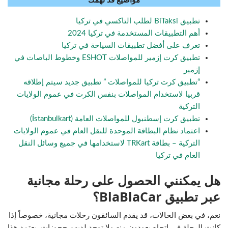
مواضيع قد تهمك
تطبيق BiTaksi لطلب التاكسي في تركيا
أهم التطبيقات المستخدمة في تركيا 2024
تعرف على أفضل تطبيقات السياحة في تركيا
تطبيق كرت إزمير للمواصلات ESHOT وخطوط الباصات في
إزمير
“تطبيق كرت تركيا للمواصلات ” تطبيق جديد سيتم إطلاقه
قربيا لاستخدام المواصلات بنفس الكرت في عموم الولايات
التركية
تطبيق كرت إسطنبول للمواصلات العامة (İstanbulkart)
اعتماد نظام البطاقة الموحدة للنقل العام في عموم الولايات
التركية – بطاقة TRKart لاستخدامها في جميع وسائل النقل
العام في تركيا
هل يمكنني الحصول على رحلة مجانية
عبر تطبيق BlaBlaCar؟
نعم، في بعض الحالات، قد يقدم السائقون رحلات مجانية، خصوصاً إذا
كانت الرحلة في اتجاه يعودون منه ولا توجد لديهم حجوزات. يعتمد هذا