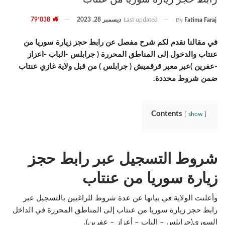
Last updated
ديسمبر 28, 2023
79٬038
By
Fatima Faraj
في مقالنا نقدم لكم شرح مفصل عن رابط حجز زيارة سوريا من
عنتاب والدخول إلى المناطق المحررة ( جرابلس -الباب -اعزاز
-عفرين )عبر معبر قرقميش ( جرابلس ) من قبل ولاية غازي عنتاب
ضمن شروط محددة.
Contents
show
شروط التسجيل عبر رابط حجز
زيارة سوريا من عنتاب
وأعلنت الولاية في بيانها عن عدة شروط للراغبين بالتسجيل عبر
رابط حجز زيارة سوريا من عنتاب إلى المناطق المحررة في الداخل
السوري(جرابلس – الباب – أعزاز – عفرين).