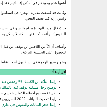
أهمها عدم وجودهم في أماكن إقاماتهم عند إج
وكانت قد كشفت مديرية الهجرة في اسطنبول ا
وليس إزلة كما يعتقد البعض.
حيث قال مدير الهجرة بيرام يالنسو في تصريح 
النفوس)، أو أنه حدّث عنوانه لكنه لا يسكن به.
وأضاف أن أيّاً من اللاجئين لن يوقف من قبل
للحصول على الجنسية التركية.
وشرح مدير الهجرة في اسطنبول أهم النقاط ا
اقرأ أيضاً:
رابط التأكد من الكملك 99 وفحص قيد الكمليك
توضيح وحل مشكلة توقف قيد الكملك بع
طريقة تصحيح أخطاء الكملك (الاسم – الكن
رابط تحديث البيانات 2022 للسوريين في تركيا
رابط حجز البيانات والنفوس في غازي 