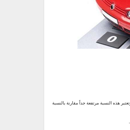
ارة المالية التركية عن رفع قيمة معاينة السيارة في تركيا (MTV) بنسبة 58.46% اعتباراً من بداية العام 2024، وتعتبر هذه النسبة مرتفعة جداً مقارنة بالنسبة