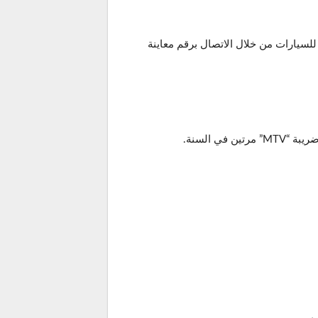
لال الرابط، أتاحت tuvturk خدمة حجز الفحص الدوري للسيارات من خلال الاتصال برقم معاينة
 السنة.