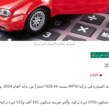
تعبيرية ـمعاينة السيارة في تركيا
رات في تركيا
6٬879
أعلنت وز
و152 ليرة تركية.