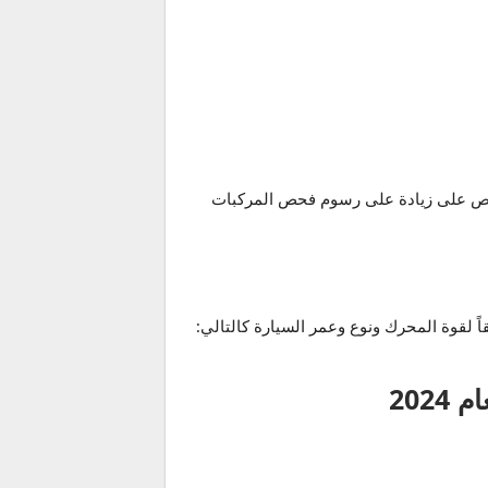
ة عن قرار رسمي تم نشره في الجريدة الرسمية بتاريخ 01 كانون الثاني/ يناير 2024 والذي ينص على زيادة على رسوم فحص المركبات
2024