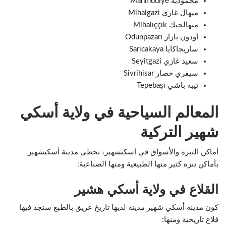
محمودية Mahmudiye
ميهال غازي Mihalgazi
ميهالجيك Mihalıççık
أودون بازار Odunpazarı
ساريجاكايا Sarıcakaya
سعيد غازي Seyitgazi
سيفري حصار Sivrihisar
تيبه باشي Tepebaşı
المعالم السياحية في ولاية أسكي
شهير التركية
أماكن التنزه والأسواق في أسكيشهير، تحظى مدينة أسكيشهير
بأماكن تنزه كثير منها الطبيعية ومنها الصناعية:
القلاع في ولاية أسكي هشير
كون مدينة أسكي شهير مدينة لديها تاريخ عريق بالطبع سنجد فيها
قلاع تاريخية ومنها: