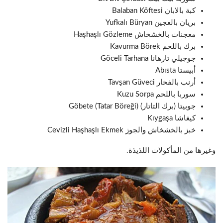
كبة بالابان Balaban Köftesi
بريان بالعجين Yufkalı Büryan
معجنات بالخشخاش Haşhaşlı Gözleme
برك باللحم Kavurma Börek
جوجيلي تارهانا Göceli Tarhana
أبيستا Abısta
أرنب بالفخار Tavşan Güveci
سوربا باللحم Kuzu Sorpa
جوبيتا (برك التاتار) Göbete (Tatar Böreği)
كيغاشا Kıygaşa
خبز بالخشخاش والجوز Cevizli Haşhaşlı Ekmek
وغيرها من المأكولات اللذيذة.