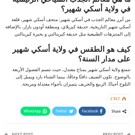
في ولاية أسكي شهير؟
من أبرز معالم الجذب في أسكي شهير: متحف أسكي شهير، قلعة
أسكي شهير التاريخية، حديقة كيزيلاي، ومنطقة أودون بازار، بالإضافة
إلى المتنزهات الطبيعية مثل حديقة كيرينالتي و بحيرة كيرينالتي
كيف هو الطقس في ولاية أسكي شهير
على مدار السنة؟
تتمتع ولاية أسكي شهير بمناخ معتدل، حيث تتسم الفصول الأربعة
بالوضوح. تكون الصيف دافئًا وجافًا، بينما الشتاء بارد ويميل إلى
الثلوج أحيانًا. الربيع والخريف يتميزان بأجواء معتدلة ومريحة.
1٬817
WhatsApp
Twitter
Facebook
Share
Email
Pinterest
Telegram
Facebook Messenger
NEXT POST
PREV POST