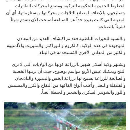
الخطوط الحديدية للحكومة التركية، ومصنع لمحركات الطائرات
وتصليحهم، بالإضافة لمصانع الثلاجات ومحركاتها ومستلزماتها، أي أن
المدينة التي كانت بعيدة جداً عن الصناعة أصبحت الآن تتقدم شيئاً
فشيئاً بالصناعة.
وبالنسبة للخيرات الباطنية فقد تم اكتشاف العديد من المعادن
الموجودة في هذه الولاية، كالكروم والبوراكس والمنيزيت والألمنيوم
والكثير من المعادن الأخرى المُستخدمة في البناء.
وتشتهر ولاية أسكي شهير بالزراعة كونها من الولايات التي لا ترى
الثلج ويمكنك عيش الأربع مواسم بوضوح، حيث أن تربتها الخصبة
والصالحة للزراعة تسمح لها بزراعة الخس والبندورة والباذنجان
والفليفلة والبصل وأغلب أنواع الفاكهة من التفاح والكرز والمشمش
واللوز والشوندر السكري والشعير والحنطة أيضاً.