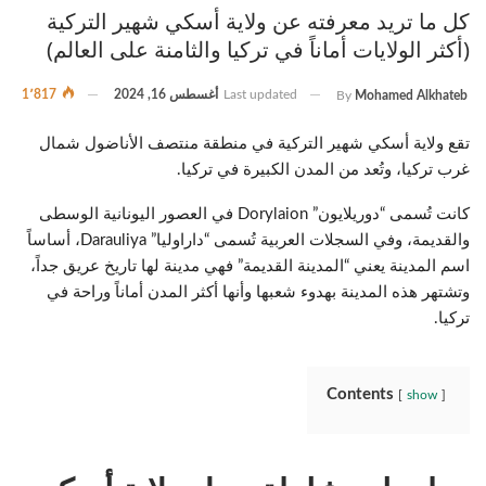
كل ما تريد معرفته عن ولاية أسكي شهير التركية
(أكثر الولايات أماناً في تركيا والثامنة على العالم)
Last updated
أغسطس 16, 2024
1٬817
By
Mohamed Alkhateb
تقع ولاية أسكي شهير التركية في منطقة منتصف الأناضول شمال
غرب تركيا، وتُعد من المدن الكبيرة في تركيا.
كانت تُسمى “دوريلايون” Dorylaion في العصور اليونانية الوسطى
والقديمة، وفي السجلات العربية تُسمى “داراوليا” Darauliya، أساساً
اسم المدينة يعني “المدينة القديمة” فهي مدينة لها تاريخ عريق جداً،
وتشتهر هذه المدينة بهدوء شعبها وأنها أكثر المدن أماناً وراحة في
تركيا.
Contents
show