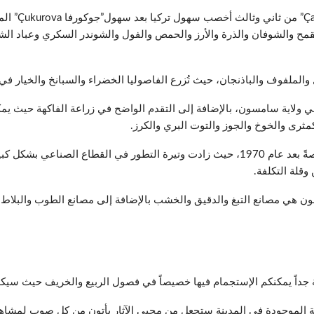
تُعتبر سهول “
قمح والشوفان والذرة والأرز والحمص والفول والشوندر السكري وعباد ال
الملفوف والباذنجان، حيث تُزرع الفاصوليا الخضراء والسبانخ والخيار في 
في ولاية سامسون، بالإضافة إلى التقدم الواضح في زراعة الفاكهة حيث يمكننا
مثرى والخوخ والجوز والتوت البري والكرز.
تتطور الصناعة بسرعة في ولاية سامسون خاصةً بعد عام 1970، حيث زادت وتيرة التطور في الق
قلة التكلفة.
ون هي مصانع التبغ والدقيق والخشب بالإضافة إلى مصانع الطوب والبلاط،
 جداً يمكنكم الإستجمام فيها خصيصاً في فصول الربيع والخريف حيث سيك
يخية الموجودة في المدينة ستجعل من محبي الآثار يأتون من كل صوب لمشاهدة