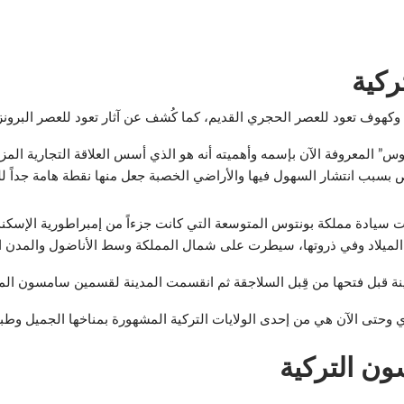
ركية
ية وكهوف تعود للعصر الحجري القديم، كما كُشف عن آثار تعود للعصر البرونز
 المعروفة الآن بإسمه وأهميته أنه هو الذي أسس العلاقة التجارية المز
ص بسبب انتشار السهول فيها والأراضي الخصبة جعل منها نقطة هامة جداً 
حت سيادة مملكة بونتوس المتوسعة التي كانت جزءاً من إمبراطورية الإسكن
 الميلاد وفي ذروتها، سيطرت على شمال المملكة وسط الأناضول والمدن ا
دينة قبل فتحها من قِبل السلاجقة ثم انقسمت المدينة لقسمين سامسون ا
ون التركية