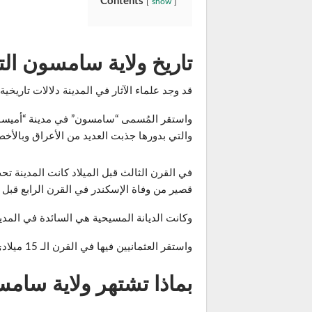
Contents
show
تاريخ ولاية سامسون الت
قد وجد علماء الآثار في المدينة دلالات تاريخ
واستقر المُسمى “سامسون” في مدينة “أميسوس”
والتي بدورها جذبت العديد من الأعراق وبالأخ
في القرن الثالث قبل الميلاد كانت المدينة ت
قصير من وفاة الإسكندر في القرن الرابع قبل
وكانت الديانة المسيحية هي السائدة في الم
واستقر العثمانيين فيها في القرن الـ 15 ميلادي وحتى الآن هي من إحدى الولايات التركية المشهورة بمناخها الجميل وطبيعتها الخلابة.
بماذا تشتهر ولاية سامس