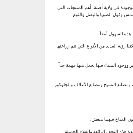
بافرا Bafra” و جارشامبا Çarşamba” من ثاني وثالث أخصب سهول تركيا بعد سهول”جوكورفا Çukurova” الموجودة في ولاية أضنة، أهم المنتجات التي
شمس وفول الصويا والبصل والثوم
هذه السهول أيضاً.
 رؤية العديد من الأنواع التي تتم زراعتها
طاع الصناعي بشكل كبير ووجود الميناء فيها يجعل منها مهمة جداً
 ومصانع النسيج ومصانع الأعلاف والجلوكوز
ون المناخ فيهما منعش.
 هذه التحف الرائعة والقلاع الجميلة.