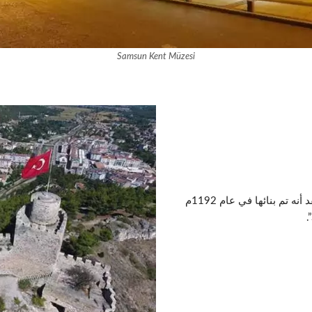
Samsun Kent Müzesi
تحظى ولاية سامسون بقلعة وحيدة يُعتقد أنه تم بنائها في عام 1192م