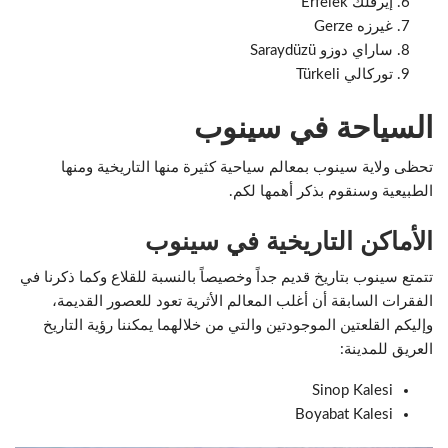
إيرفلك Erfelek
غيرزه Gerze
ساراي دوزو Saraydüzü
توركالي Türkeli
السياحة في سينوب
تحظى ولاية سينوب بمعالم سياحية كثيرة منها التاريخية ومنها
الطبيعية وسنقوم بذكر أهمها لكم.
الأماكن التاريخية في سينوب
تتمتع سينوب بتاريخ قديم جداً وخصيصاً بالنسبة للقلاع وكما ذكرنا في
الفقرات السابقة أن أغلب المعالم الأثرية تعود للعصور القديمة،
وإليكم القلعتين الموجودتين والتي من خلالهما يمكننا رؤية التاريخ
العريق للمدينة:
Sinop Kalesi
Boyabat Kalesi