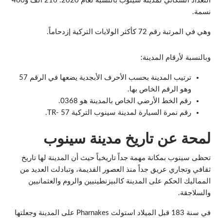
التعداد السكاني لمدينة سينوب بالنسبة لعام 2020: 216 ألف و460
نسمة.
وهي في المرتبة رقم 72 كأكثر الولايات التركية إزدحاماً.
وبالنسبة لأرقام المدينة:
ترتيب المدينة بحسب الأحرف الأبجدية يضعها في الرقم 57
وهو الرقم الخاص بها.
رقم الخط الأرضي الخاص بالمدينة هو 0368.
رقم نمرة السيارة لمدينة سينوب التركية TR- 57.
لمحة عن تاريخ مدينة سينوب
تحظى سينوب بمكانة مهمة جداً تاريخياً حيث أن المدينة لها تاريخ
ثقافي وتجاري عريق جداً منذ العصور القديمة، وتبادلت العديد من
المماليك الحكم على المدينة كالبيزنطينيين والروم والعثمانيين
والسلاجقة.
في سنة 183 قبل الميلاد استولت Pharnakes على المدينة وجعلتها