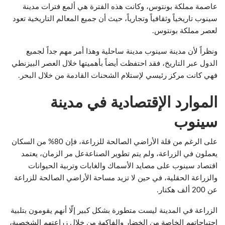
عاصمة مملكة بونتوس، وكانت هذه الفترة هي ألمع فترات مدينة
سينوب تاريخياً وثقافياً وتجارياً، حيث أن جميع المعالم التاريخية تعود
لعصر مملكة بونتوس.
ونظراً لأن مدينة سينوب مدينة ساحلية وهذا أمر مهم جداً لجميع
الدول عبر التاريخ، فقد احتفظت أيضاً بأهميتها خلال العصر البيزنطي
فهي كانت مركز رئيسي لإستلام الشحنات القادمة من خلال البحر.
الموارد الإقتصادية في مدينة
سينوب
على الرغم من قلة الأراضي الصالحة للزراعة، فإن 80% من السكان
يعملون في الزراعة، ولم يتم تطوير الصناعةعل مر الزمان، يعتمد
اقتصاد سينوب على مصايد الأسماك والغابات وتربية الحيوانات
والزراعة الحقلية، في حين لا تزيد مساحة الأراضي الصالحة للزراعة
عن 200 ألف هكتار.
الزراعة في المدينة ليست متطورة بشكل كبير إلّا أنهم يقومون بتلبية
إحتياجاتهم الخاصة من الخضار والفاكهة من خلال زراعتهم الشخصية،