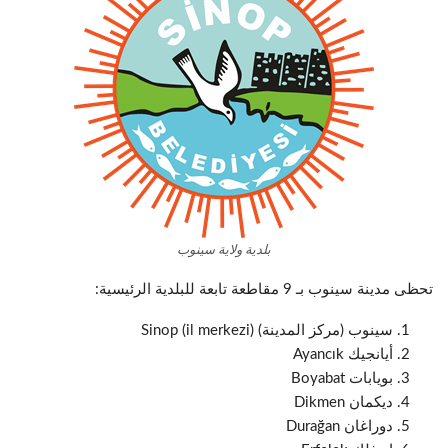
بلدية ولاية سينوب
تحظى مدينة سينوب بـ 9 مقاطعة تابعة للبلدية الرئيسية:
سينوب (مركز المدينة) Sinop (il merkezi)
أيانجيك Ayancık
بويابات Boyabat
ديكمان Dikmen
دوراغان Durağan