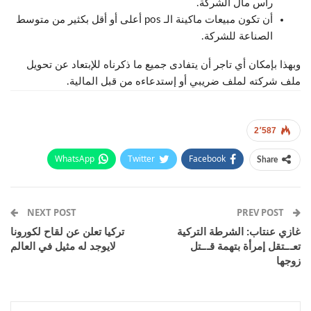
رأس مال الشركة.
أن تكون مبيعات ماكينة الـ pos أعلى أو أقل بكثير من متوسط
الصناعة للشركة.
وبهذا بإمكان أي تاجر أن يتفادى جميع ما ذكرناه للإبتعاد عن تحويل
ملف شركته لملف ضريبي أو إستدعاءه من قبل المالية.
2٬587
WhatsApp
Twitter
Facebook
Share
Email
Pinterest
Telegram
Facebook Messenger
NEXT POST
PREV POST
غازي عنتاب: الشرطة التركية
تركيا تعلن عن لقاح لكورونا
تعـ.ـتقل إمرأة بتهمة قـ.ـتل
لايوجد له مثيل في العالم
زوجها