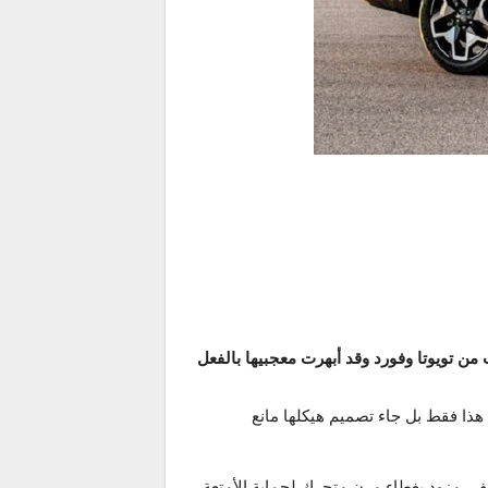
حاة من تصاميم سيارات Tucson الحديثة، ليس هذا فقط بل جاء تصميم هيكلها مانع
وارتفاعه 169 سم، كما جهزت بصندوق أمتعة خلفي مزود بغطاء مرن متحرك لحماية الأمتعة