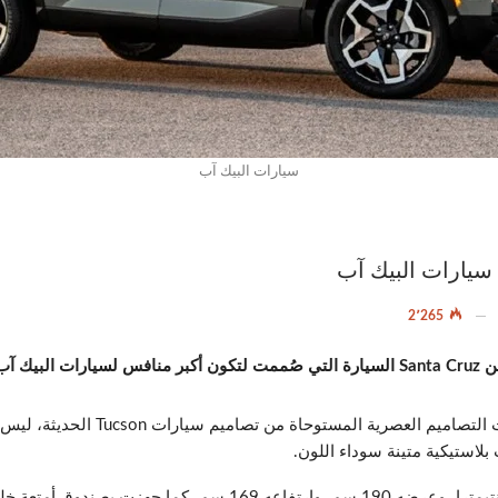
سيارات البيك آب
سيارات البيك آب
2٬265
 بالفعل
بأحدث التصاميم العصرية المستو
لاستيكية متينة سوداء اللون.
وجاء طول هيكل هذه المركبة 4 أمتار و 97 سنتيمترا، وعرضه 190 سم، 