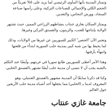
وتمتاز المدينة بأنها المأوى الرئيسي لما يزيد على 6% تقريبًأ من
الحجم الكلي والإجمالي للصناعات التركية، وعلى رأسها صناعة
السجاد، وورش النحاس، والتعدين.
ويمتاز السكان بغازي عنتاب بنشاطهم الزراعي المميز، حيث تشتهر
الولاية بإنتاجها للعنب، والزينون، والفستق التركي وغيرها.
وتعتبر الآن “الحضن” الكبير للسوريين عن غيرها من الولايات، وذلك
لما يحيط بها من شبه كبير بمدينة حلب السورية ابتداًء من قلعتها
وانتهاًء بأزقتها.
وهذا الأمر أعطى للسوريين طابع سوريا في غربتهم، وأيضًا عند التكلم
بالشبه يجب أن لا ننسى أن مدينة حلب أيضًا تشتهر بالفستق الحلبي.
وكنا قد ذكرنا سابقًا أن المدينة مشهور بالفستق العنتبلي، وهو
المعروف لدينا بـ (الحلبي) مما يجعلها أحد أشباه مدينة حلب الأربعين
حول العالم.
جامعة غازي عنتاب