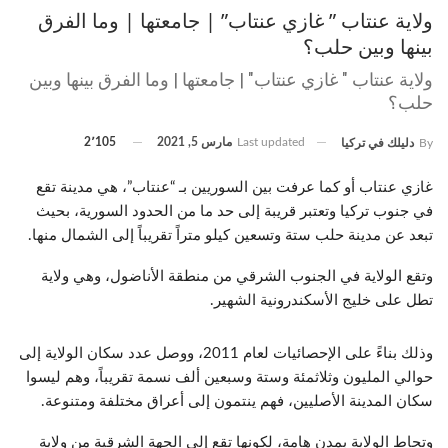
ولاية عنتاب ” غازي عنتاب” | جامعتها | وما الفرق
بينها وبين حلب؟
ولاية عنتاب " غازي عنتاب" | جامعتها | وما الفرق بينها وبين
حلب؟
Last updated
مارس 5, 2021
2٬105
By
دليلك في تركيا
غازي عنتاب أو كما عرفت بين السوريين بـ “عنتاب”، هي مدينة تقع
في جنوب تركيا وتعتبر قريبة إلى حد ما من الحدود السورية، بحيث
تبعد عن مدينة حلب ستة وتسعين كيلو متراً تقريباً إلى الشمال منها.
وتقع الولاية في الجنوب الشرقي من منطقة الأناضول، وهي ولاية
تطل على خليج الأسكندرونية الشهير.
وذلك بناءً على الإحصائيات لعام 2011، ووصل عدد سكان الولاية إلى
حوالي المليون وثلاثمئة وستة وسبعين ألف نسمة تقريباً، وهم ليسوا
سكان المدينة الأصليين، فهم ينتمون إلى أعراق مختلفة ومتنوعة.
وتحاط الولاية بمدن هامة، لكونها تقع إلى الجهة الشرقية من ولاية