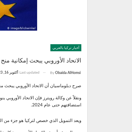
أخبار تركيا بالعربي
الاتحاد الأوروبي يبحث إمكانية منح تركيا 3.5 مليار يورو كتمويل لاستضا
Last updated
أكتوبر 16, 2023
By
Obaida AlHomsi
صرح دبلوماسيان أن الاتحاد الأوروبي يبحث منح تركيا 3.5 مليار يورو (4.18 مليار دولار ) كتمويل إضافي لضمان استمرارية استضافة اللاجئي
استضافتهم حتى عام 2024.
ويعد التمويل الذي خصص لتركيا هو جزء من التمويل ا