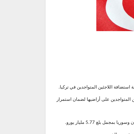
لار أميركي لتركيا كتمويل موجه للاجئين المتواجدين على أراضيها لضمان استمرار
ل بلغ 5.77 مليار يورو.