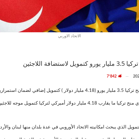
الاتحاد الاوربي
فة اللاجئين
7٬842
ن المتواجدين في تركيا.
ونقلاً عن وكالة رويترز فإن الاتحاد الأوروبي ينوي منح تركيا ما يقارب 4.18 مليار دو
لذي يبحث امكانيته الاتحاد الأوروبي في عدة بلدان منها لبنان والأردن وسوريا بمجم