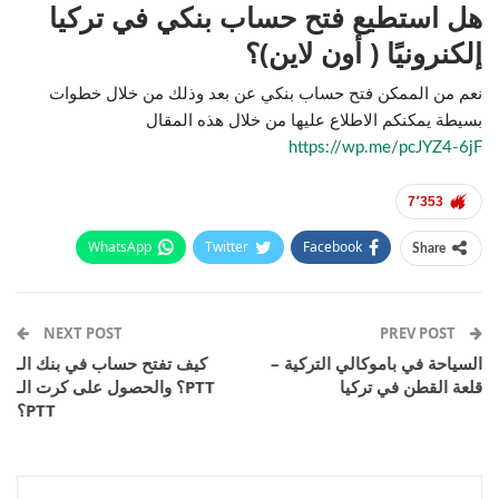
هل استطيع فتح حساب بنكي في تركيا
إلكنرونيًا ( أون لاين)؟
نعم من الممكن فتح حساب بنكي عن بعد وذلك من خلال خطوات
بسيطة يمكنكم الاطلاع عليها من خلال هذه المقال
https://wp.me/pcJYZ4-6jF
7٬353
WhatsApp
Twitter
Facebook
Share
Email
Pinterest
Telegram
Facebook Messenger
NEXT POST
PREV POST
السياحة في باموكالي التركية –
كيف تفتح حساب في بنك الـ
قلعة القطن في تركيا
PTT؟ والحصول على كرت الـ
PTT؟