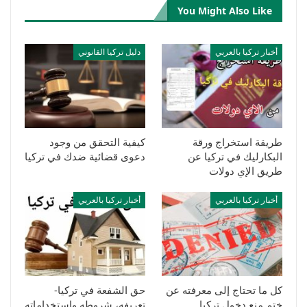
You Might Also Like
أخبار تركيا بالعربي
دليل تركيا القانوني
طريقة استخراج ورقة
كيفية التحقق من وجود
البكارليك في تركيا عن
دعوى قضائية ضدك في تركيا
طريق الإي دولات
أخبار تركيا بالعربي
أخبار تركيا بالعربي
كل ما تحتاج إلى معرفته عن
حق الشفعة في تركيا-
ختم منع دخول تركيا
تعريفه، شروطه واستخداماته