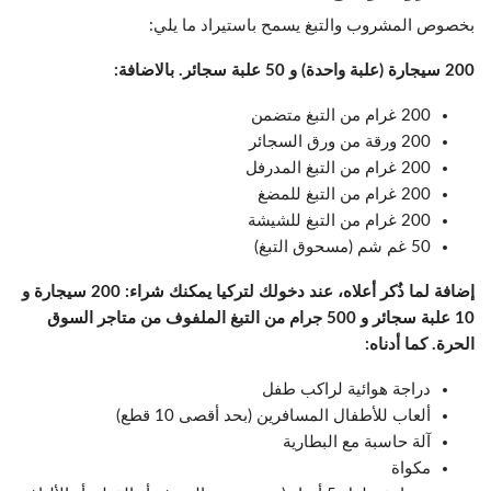
بخصوص المشروب والتبغ يسمح باستيراد ما يلي:
200 سيجارة (علبة واحدة) و 50 علبة سجائر. بالاضافة:
200 غرام من التبغ متضمن
200 ورقة من ورق السجائر
200 غرام من التبغ المدرفل
200 غرام من التبغ للمضغ
200 غرام من التبغ للشيشة
50 غم شم (مسحوق التبغ)
إضافة لما ذُكر أعلاه،
عند دخولك لتركيا
يمكنك شراء: 200 سيجارة و
10 علبة سجائر و 500 جرام من التبغ الملفوف من متاجر السوق
الحرة. كما أدناه:
دراجة هوائية لراكب طفل
ألعاب للأطفال المسافرين (بحد أقصى 10 قطع)
آلة حاسبة مع البطارية
مكواة