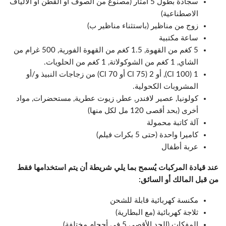
سجادة بطول 5 أمتار (مصنوع من الصوف أو القطن أو الألياف
الاصطناعية)
زوج من مناظير (باستثناء مناظير ب)
ساعة مكتبية
5 كغم من القهوة, 1.5 كغم من القهوة الفورية, 500 غرام من
الشاي, 1 كغم من الشوكولاتة, 1 كغم من الحلويات.
1 (100 Cl), أو 2 (75 Cl أو 70 Cl) من زجاجات النبيذ و/أو
المشروبات الكحولية.
كولونيا, عصير لافندر, عطر, زيوت عطرية, مستحضرات, مواد
أخرى (بحد أقصى 120 مل لكل منها)
آلة كاتبة محمولة
كاميرا واحدة (حتى 5 بكرات فيلم)
عربة أطفال
عند قيادة المركبات
يُسمح بما يلي
شريطة أن يتم استخدامها فقط
من قبل المالك أو السائق:
مكنسة كهربائية قابلة للشحن
ثلاجة كهربائية (مع البطارية)
المفكات (الحد الأقصى 5 في أحجام مختلفة)