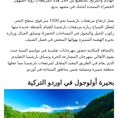
الهادئ والمريح، تستطيع من خلال هذه المرتفعات رؤية السهول
الخضراء الممتدة أمامك في مشهد بديع.
يصل ارتفاع مرتفعات بارشمبا نحو 1500 متر فوق سطح البحر،
يُفضّل للسياح زيارة مرتفعات بارشمبا للقيام بأنشطة عديدة منها
ركوب الخيل والتجول في المساحات الخضراء وتسلق الجبال وزيارة
بحيرة الهضبة المميزة بهوائها المنعش في فصل الصيف.
بالإضافة لإمكانية حضور مهرجانات تقليدية في مواسم السنة حيث
يقوم الأهالي بمهرجان المصارعة الحرة وسباق بارشمبا التقليدي
الذي يقام في الطريق المعبد المقابل لمرتفعات بارشمبا مما جعلها
منطقة مميزة ومسلية ضمن مناطق السياحة في أوردو.
بحيرة أولوجول في اوردو التركية