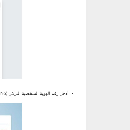
أدخل رقم الهوية الشخصية التركي (T.C. Kimlik No) وكلمة مرور حسابك في e-Devlet، ثم اضغط على “تسجيل الدخول”.