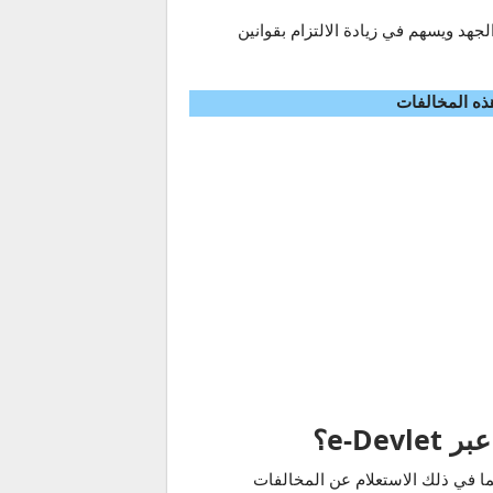
وقت والجهد ويسهم في زيادة الالتزام بقوانين
ذه المخالفات
e-D؟
للأجانب الذين يمتلكون إقامة تركية ورقم هوية (Yabancı Kimlik Numarası) الاستفادة من خدمات e-Devlet، بما في ذلك الاستعلام عن المخالفات