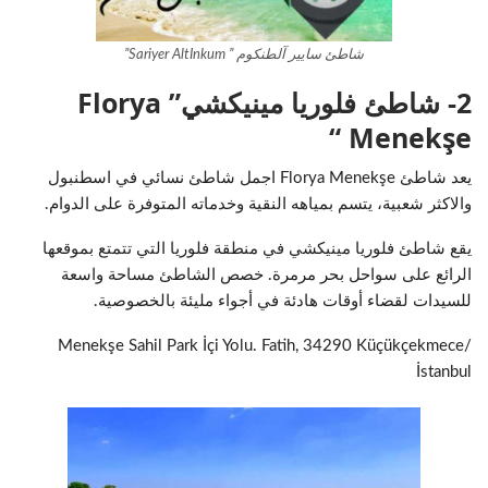
شاطئ سايير آلطنكوم ” Sariyer AltInkum”
2- شاطئ فلوريا مينيكشي” Florya
Menekşe “
يعد شاطئ Florya Menekşe اجمل شاطئ نسائي في اسطنبول
والاكثر شعبية، يتسم بمياهه النقية وخدماته المتوفرة على الدوام.
يقع شاطئ فلوريا مينيكشي في منطقة فلوريا التي تتمتع بموقعها
الرائع على سواحل بحر مرمرة. خصص الشاطئ مساحة واسعة
للسيدات لقضاء أوقات هادئة في أجواء مليئة بالخصوصية.
Menekşe Sahil Park İçi Yolu. Fatih, 34290 Küçükçekmece/
İstanbul