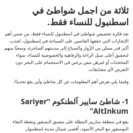
ثلاثة من اجمل شواطئ في
اسطنبول للنساء فقط.
تعد فكرة تخصيص شواطئ في اسطنبول للنساء فقط، من ضمن أهم
الإنجازات التي حققها القائمين على السياحة في إسطنبول، لجذب
أكبر قدر ممكن من الزّوار والسياح إلى مدينتهم الساحرة، وسعيًا منهم
لتحقيق أعلى سبل الراحة والرفاهية والخصوصية للنساء، سواء
المحجبات أو غيرهن ممن يرغبن في الاستجمام على البحر دون
التعرض لأي مضايقات.
وفيما يلي نعرض أهم المعلومات عن كل شاطئ وأين يقع تحديدًا.
1- شاطئ سايير آلطنكوم “Sariyer
AltInkum”
يقع في منطقة ساريير المطلة على مضيق البسفور ونقطة التقاء
البوسفور مع البحر الأسود، أقصى شمال مدينة إسطنبول.