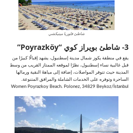
شاطئ فلوريا مينيكشي
3- شاطئ بويراز كوي “Poyrazköy”
يقع في منطقة يكوز شمال مدينة إسطنبول، يشهد إقبالًا كبيرًا من
قبل غالبية نساء إسطنبول، نظرًا لموقعه الممتاز القريب من وسط
المدينة حيث تتوفر المواصلات، إضافة إلى مياههُ النقية ورمالها
الساحرة وتوفره على الخدمات الشاملة والمرافق المتنوعة.
Women Poyrazkoy Beach. Polonez, 34829 Beykoz/İstanbul