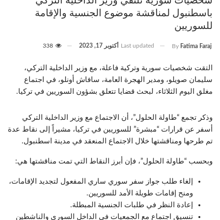
باسطنبول لمناقشة موضوع الجنسية والإقامة
للسوريين
Last updated
أكتوبر 17, 2023
338
By
Fatima Faraj
التقت شخصيات سورية وتركية فاعلة، مع وزير الداخلية التركي،
سليمان صويلو، ومدير الهجرة العامة، سافاش أونلو، في اجتماع
مغلق اليوم الثلاثاء، لبحث قضايا تتعلق بشؤون السوريين في تركيا.
وذكر تجمع “طاولة الحلول”، أن الاجتماع مع وزير الداخلية التركي
أسفر عن قرارات “مبشرة” للسوريين في تركيا، مشيراً إلى نقاط عدة
تم طرحها ومناقشتها خلال الاجتماع المنعقد في مدينة اسطنبول.
وبحسب “طاولة الحلول”، فإن أبرز النقاط التي تمت مناقشتها هي:
إلغاء طلب جواز سفر سوري ساري المفعول لتجديد الإقامات،
ومنح إقامات طويلة الأمد للسوريين.
إعادة النظر في طلبات الجنسية المبطلة.
تنسيق اجتماع مع الجمعيات في الداخل السوري والناشطين