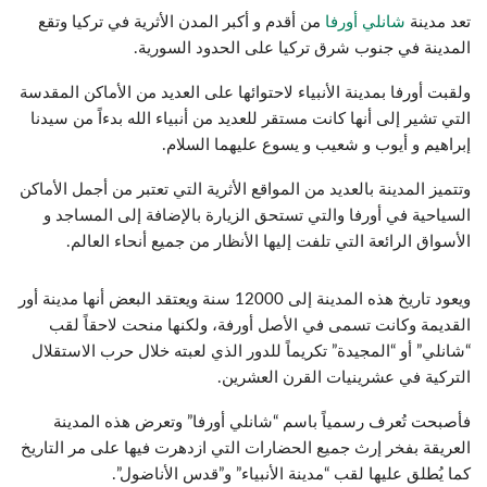
تعد مدينة
شانلي أورفا
من أقدم و أكبر المدن الأثرية في تركيا وتقع
المدينة في جنوب شرق تركيا على الحدود السورية.
ولقبت أورفا بمدينة الأنبياء لاحتوائها على العديد من الأماكن المقدسة
التي تشير إلى أنها كانت مستقر للعديد من أنبياء الله بدءاً من سيدنا
إبراهيم و أيوب و شعيب و يسوع عليهما السلام.
وتتميز المدينة بالعديد من المواقع الأثرية التي تعتبر من أجمل الأماكن
السياحية في أورفا والتي تستحق الزيارة بالإضافة إلى المساجد و
الأسواق الرائعة التي تلفت إليها الأنظار من جميع أنحاء العالم.
ويعود تاريخ هذه المدينة إلى 12000 سنة ويعتقد البعض أنها مدينة أور
القديمة وكانت تسمى في الأصل أورفة، ولكنها منحت لاحقاً لقب
“شانلي” أو “المجيدة” تكريماً للدور الذي لعبته خلال حرب الاستقلال
التركية في عشرينيات القرن العشرين.
فأصبحت تُعرف رسمياً باسم “شانلي أورفا” وتعرض هذه المدينة
العريقة بفخر إرث جميع الحضارات التي ازدهرت فيها على مر التاريخ
كما يُطلق عليها لقب “مدينة الأنبياء” و”قدس الأناضول”.