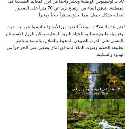
غابات أوليمبوس الوطنية ويعتبر واحداً من أبرز المعالم الطبيعية في
المنطقة. يتدفق الماء من ارتفاع يزيد عن 70 متراً على الصخور
الصلبة بشكل جميل، مما يخلق منظراً خلاباً ومثيراً.
تُعتبر هذه الشلالات موطناً للعديد من الأنواع النباتية والحيوانية، حيث
توفر بيئة طبيعية مثالية للحياة البرية المحلية. يمكن للزوار الاستمتاع
بالمشي على الدرب الطبيعي المحيط بالشلال، والتمتع بمناظر
الطبيعة الخلابة وصوت الماء المتدفق الذي يضفي على الجو جواً من
الهدوء والسكينة.
السياحة في قرية أوليمبوس في
أنطاليا التركية 5