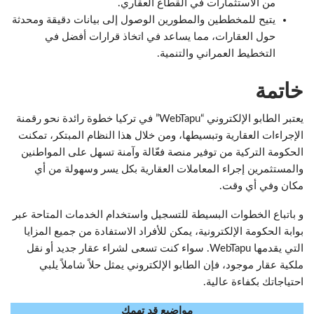
من الاستثمارات في القطاع العقاري.
يتيح للمخططين والمطورين الوصول إلى بيانات دقيقة ومحدثة
حول العقارات، مما يساعد في اتخاذ قرارات أفضل في
التخطيط العمراني والتنمية.
خاتمة
يعتبر الطابو الإلكتروني “WebTapu” في تركيا خطوة رائدة نحو رقمنة
الإجراءات العقارية وتبسيطها، ومن خلال هذا النظام المبتكر، تمكنت
الحكومة التركية من توفير منصة فعّالة وآمنة تسهل على المواطنين
والمستثمرين إجراء المعاملات العقارية بكل يسر وسهولة من أي
مكان وفي أي وقت.
و باتباع الخطوات البسيطة للتسجيل واستخدام الخدمات المتاحة عبر
بوابة الحكومة الإلكترونية، يمكن للأفراد الاستفادة من جميع المزايا
التي يقدمها WebTapu. سواء كنت تسعى لشراء عقار جديد أو نقل
ملكية عقار موجود، فإن الطابو الإلكتروني يمثل حلاً شاملاً يلبي
احتياجاتك بكفاءة عالية.
مواضيع قد تهمك