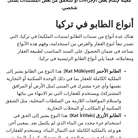
معينة لإتمام بعض الإجراءات أو للتحقق من بعض المستندات بشكل
شخصي.
أنواع الطابو في تركيا
هناك عدة أنواع من سندات الطابو (سندات الملكية) في تركيا، التي
تصدر تبعاً لنوع العقار والغرض من استخدامه، وفهم هذه الأنواع
يساعد في ضمان الحصول على السند المناسب لطبيعة العقار
ومعاملاته. فيما يلي أنواع الطابو الرئيسية في تركيا:
الطابو الأحمر (Kat Mülkiyeti)
: هذا النوع من الطابو يشير إلى
الملكية الكاملة للعقار بما في ذلك الوحدة السكنية أو التجارية
نفسها وأي جزء مشترك في المبنى (مثل الأرض أو المرافق
المشتركة)، ويستخدم للعقارات التي تم الانتهاء من بنائها
واستلام الموافقات اللازمة من السلطات المحلية، مثل الشقق
السكنية أو المكاتب أو المحلات التجارية.
الطابو الأزرق (Kat İrtifakı)
: هذا النوع يشير إلى الحق في
استخدام جزء محدد من البناء الذي لم يكتمل بعد. بمعنى آخر،
هو وعد بالملكية الكاملة عند اكتمال البناء، ويستخدم للعقارات
قيد الإنشاء حيث يمنح الحق في الوحدة السكنية أو التجارية