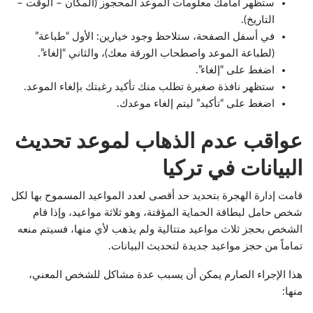
ستظهر أمامك معلومات الموعد المحجوز (المكان – الوقت –
التاريخ).
في أسفل الصفحة، ستلاحظ وجود خيارين: الأول “طباعة”
(لطباعة الموعد واصطحاب الورقة معك)، والثاني “إلغاء”.
اضغط على “إلغاء”.
ستظهر نافذة صغيرة تطلب منك تأكيد رغبتك بإلغاء الموعد.
اضغط على “تأكيد” ليتم إلغاء موعدك.
عواقب عدم الذهاب لموعد تحديث
البيانات في تركيا
قامت إدارة الهجرة بتحديد حد أقصى لعدد المواعيد المسموح بها لكل
شخص حامل لبطاقة الحماية المؤقتة، وهو ثلاثة مواعيد، وإذا قام
الشخص بحجز ثلاث مواعيد متتالية ولم يذهب لأي منها، فسيتم منعه
تماماً من حجز مواعيد جديدة لتحديث البيانات.
هذا الإجراء الصارم يمكن أن يسبب عدة مشاكل للشخص المعني،
منها: