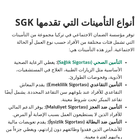
أنواع التأمينات التي تقدمها SGK
توفر مؤسسة الضمان الاجتماعي في تركيا مجموعة من التأمينات
التي تشمل فئات مختلفة من الأفراد حسب نوع العمل أو الحالة
الاجتماعية. أبرز هذه التأمينات هي:
التأمين الصحي (Sağlık Sigortası
):
يغطي الرعاية الصحية
الأساسية مثل الزيارات الطبية، العلاج في المستشفيات،
الأدوية، وفحوصات الطوارئ.
التأمين التقاعدي (Emeklilik Sigortası):
يقدم المعاش
التقاعدي للأفراد عند بلوغهم سن التقاعد المحددة. يشمل أيضًا
تقاعد المبكر تحت شروط معينة.
التأمين ضد العجز (Maluliyet Sigortası):
يوفر الدعم المالي
للأفراد الذين لا يستطيعون العمل بسبب الإصابة أو المرض.
التأمين ضد البطالة (İşsizlik Sigortası):
يقدم تعويضات مالية
للأشخاص الذين فقدوا وظائفهم دون إرادتهم، ويغطي جزءاً من
رواتبهم لفترة معينة.