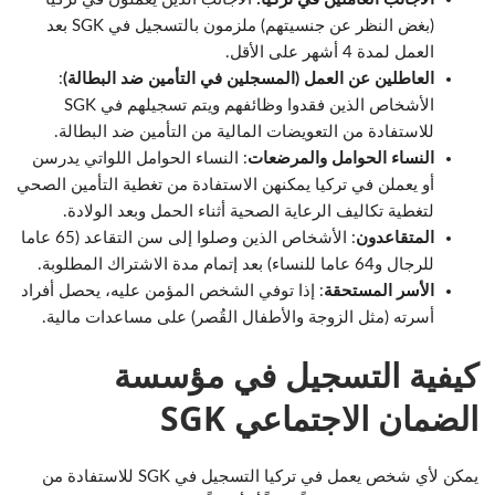
(بغض النظر عن جنسيتهم) ملزمون بالتسجيل في SGK بعد
العمل لمدة 4 أشهر على الأقل.
العاطلين عن العمل (المسجلين في التأمين ضد البطالة)
:
الأشخاص الذين فقدوا وظائفهم ويتم تسجيلهم في SGK
للاستفادة من التعويضات المالية من التأمين ضد البطالة.
النساء الحوامل والمرضعات
: النساء الحوامل اللواتي يدرسن
أو يعملن في تركيا يمكنهن الاستفادة من تغطية التأمين الصحي
لتغطية تكاليف الرعاية الصحية أثناء الحمل وبعد الولادة.
المتقاعدون
: الأشخاص الذين وصلوا إلى سن التقاعد (65 عاما
للرجال و64 عاما للنساء) بعد إتمام مدة الاشتراك المطلوبة.
الأسر المستحقة
: إذا توفي الشخص المؤمن عليه، يحصل أفراد
أسرته (مثل الزوجة والأطفال القُصر) على مساعدات مالية.
كيفية التسجيل في مؤسسة
الضمان الاجتماعي SGK
يمكن لأي شخص يعمل في تركيا التسجيل في SGK للاستفادة من