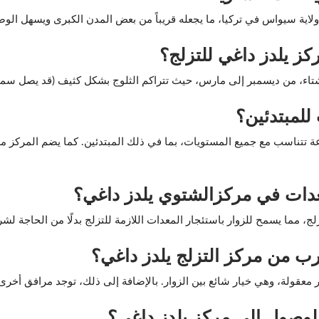
كز يلدز داغي للتزلج؟
 من ديسمبر إلى مارس، حيث تتراكم الثلوج بشكل كثيف (قد يصل سمك الثلوج إلى 5
للمبتدئين؟
ة تتناسب مع جميع المستويات، بما في ذلك المبتدئين. كما يضم المركز مع
عدات في مركزالشتوي يلدز داغي؟
، مما يسمح للزوار باستئجار المعدات اللازمة للتزلج بدلًا من الحاجة لشرا
رب من مركز التزلج يلدز داغي؟
ر معقولة، وهي خيار شائع بين الزوار. بالإضافة إلى ذلك، توجد مرافق أخرى 
لوصول إلى مركز يلدز داغي؟