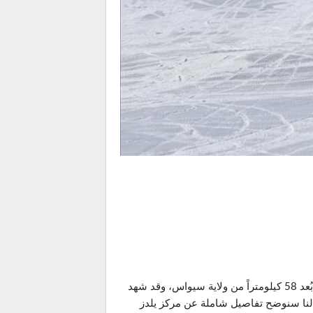
يعد مركز يلدز داغي للرياضات الشتوية والسياحة واحداً من أبرز الوجهات الشتوية الاقتصادية في تركيا، ويقع المركز على بُعد 58 كيلومتراً من ولاية سيواس، وقد شهد
مقالنا سنوضح تفاصيل شاملة عن مركز يلدز