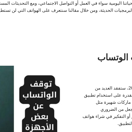
 حياتنا اليومية سواء في العمل أو التواصل الاجتماعي، ومع التحديثات ال
البرمجيات الحديثة، ومن خلال مقالنا سنتعرف على الهواتف التي لن تستطي
 الوتساب
مع اقتراب الأول من سبتمبر/أيلول 2024، ستفقد العديد من
القدرة على استخدام تطبيق
 ماركات شهيرة مثل
Samsu، وSony، مما يجعل من الضروري
أو التفكير في شراء هواتف
لتطبيق.