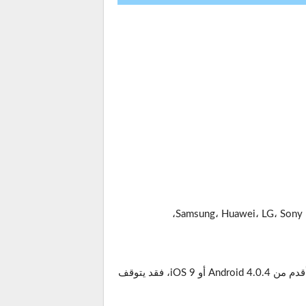
مكنك معرفة ذلك من خلال التحقق من إصدار نظام التشغيل الخاص بجهازك في الإعدادات. إذا كان جهازك يعمل بإصدار أقدم من Android 4.0.4 أو iOS 9، فقد يتوقف