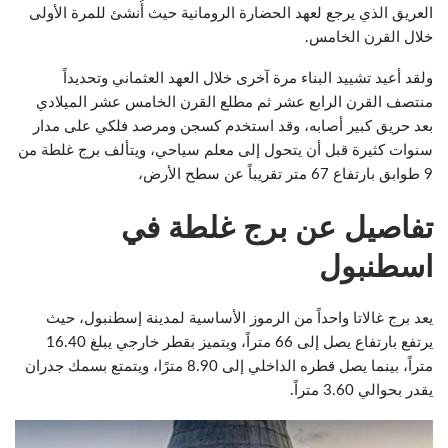
العريق الذي يرجع لعهد الحضارة الرومانية حيث أُنشئ للمرة الأولى
خلال القرن الخامس.
ولقد أعيد تشييد البناء مرة آخرى خلال العهد العثماني وتحديداً
منتصف القرن الرابع عشر ثم مطلع القرن الخامس عشر الميلادي
بعد حريق كبير أصابه، وقد استخدم كسجن ومرصد فلكي على مدار
سنوات كثيرة قبل أن يتحول إلى معلم سياحي، ويتألف برج غلطة من
9 طوابق بارتفاع 67 متر تقريباً عن سطح الأرض،
تفاصيل عن برج غلطة في
اسطنبول
يعد برج غالاتا واحداً من الرموز الأساسية لمدينة إسطنبول، حيث
يرتفع بارتفاع يصل إلى 66 متراً، ويتميز بقطر خارجي يبلغ 16.40
متراً، بينما يصل قطره الداخلي إلى 8.90 مترًا، ويتمتع بسمك جدران
يقدر بحوالي 3.60 متراً.