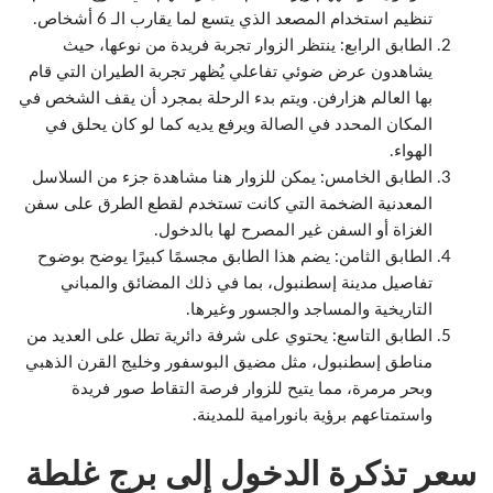
تنظيم استخدام المصعد الذي يتسع لما يقارب الـ 6 أشخاص.
الطابق الرابع: ينتظر الزوار تجربة فريدة من نوعها، حيث
يشاهدون عرض ضوئي تفاعلي يُظهر تجربة الطيران التي قام
بها العالم هزارفن. ويتم بدء الرحلة بمجرد أن يقف الشخص في
المكان المحدد في الصالة ويرفع يديه كما لو كان يحلق في
الهواء.
الطابق الخامس: يمكن للزوار هنا مشاهدة جزء من السلاسل
المعدنية الضخمة التي كانت تستخدم لقطع الطرق على سفن
الغزاة أو السفن غير المصرح لها بالدخول.
الطابق الثامن: يضم هذا الطابق مجسمًا كبيرًا يوضح بوضوح
تفاصيل مدينة إسطنبول، بما في ذلك المضائق والمباني
التاريخية والمساجد والجسور وغيرها.
الطابق التاسع: يحتوي على شرفة دائرية تطل على العديد من
مناطق إسطنبول، مثل مضيق البوسفور وخليج القرن الذهبي
وبحر مرمرة، مما يتيح للزوار فرصة التقاط صور فريدة
واستمتاعهم برؤية بانورامية للمدينة.
سعر تذكرة الدخول إلى برج غلطة