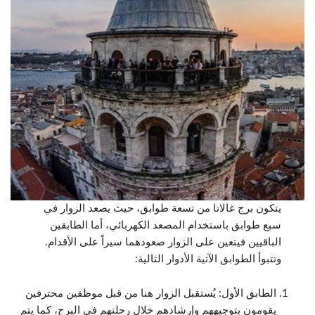
يتكون برج غالاتا من تسعة طوابق، حيث يصعد الزوار في
سبع طوابق باستخدام المصعد الكهربائي، أما الطابقين
الباقيين فيتعين على الزوار صعودهما سيراً على الأقدام.
وتتبوأ الطوابق الآتية الأدوار التالية:
الطابق الأول: يُستقبل الزوار هنا من قبل موظفين محترفين
يقومون بتوجيههم وإرشادهم خلال رحلتهم في البرج، كما يتم