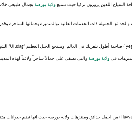
فة السياح اللذين يزورون تركيا حيث تتمتع
ولاية بورصة
بجمال طبيعي خلاب
لحدائق الجميلة ذات الخدمات العالية ،والمتميزة بجمالها الساحرة وقدر
ولاية بورصة
والتي تضفي على جمالاً ساحراً ولافتاً لهذه المدينة 
تعد حديقة الحيوانات في بورصة (Hayvanat Bahçesi) من اجمل حدائق ومنتزهات ولاية بورصة حيث انها