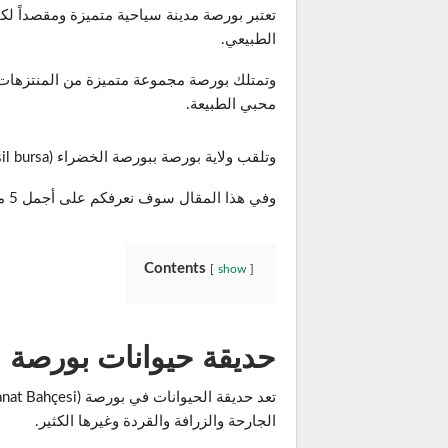
تعتبر بورصة مدينة سياحية متميزة ومقصداً لكا
الطبيعي.
وتمتلك بورصة مجموعة متميزة من المنتزهات وا
محبي الطبيعة.
وتلقب ولاية بورصة ببورصة الخضراء (yeşil bursa ) صاحبة أطول تلفريك في العالم ومنتجع الجبل العظيم “Uludag” الشهير للتزلج.
وفي هذا المقال سوف نعرفكم على أجمل 5 منتزهات في
Contents
show
حديقة حيوانات بورصة
الجارحة والزرافة والقردة وغيرها الكثير.