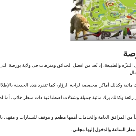
ورصة
صة
التنزّه والطبيعة، إذ تُعد من افضل الحدائق ومتزهات في ولاية بورصة التي
مال
ية وكذلك أماكن مخصصة لراحة الزوّار، كما تنفرد هذه الحديقة بالإطلالة ا
فير رائعة وكذلك برك مائية جميلة وشلالات اصطناعية ذات منظر خلاب، أما ل
ً من المرافق العامة والخدمات أهمها مطعم و موقف للسيارات و مقهى با
دار الساعة والدخول إليها مجاني.