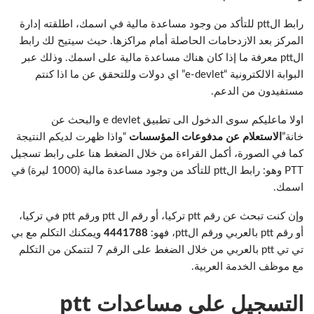
رابط الptt للتأكد من وجود مساعدة مالية في اسمك، اطلقته إدارة
المركز بعد الازدحامات الحاصلة أمام مراكزها. حيث سيتيح لك رابط
الptt معرفة ما إذا كان هناك مساعدة مالية على اسمك. وذلك عبر
البوابة الالكترونية “e-devlet” اي دولات وللتحقق عن ما اذا كنتم
مستفيدون من الدعم.
اولا ماعليكم سوى الدخول الى تطبيق e devlet والبحث عن
خانة”
الاستعلام عن مدفوعات المؤسسات
“واذا ظهرت لديكم النتيجة
كما في الصورة، أكمل القراءة من خلال الضغط هنا على رابط تسجيل
PTT وهو: رابط الptt للتأكد من وجود مساعدة مالية (1000 ليرة) في
اسمك.
وإن كنت تبحث عن رقم ptt تركيا، أو رقم ال ptt ورقم ptt في تركيا،
أو رقم ptt بالعربي ورقم الptt، فهو:
4441788
ويمكنك التكلم مع بي
تي تي ptt بالعربي من خلال الضغط على الرقم 7 لتتمكن من التكلم
مع موظف الخدمة العربية.
التسجيل على مساعدات ptt