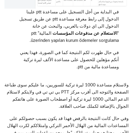
في البداية من أجل التسجيل على مساعدة ptt علينا
الدخول إلى رابط معرفة مساعدة ptt عن طريق تسجيل
الدخول الى اي دولات بالعربي، والبحث عن خانة
“
الاستعلام عن مدفوعات المؤسسات
المالية” ptt
üzerinden yapılan kurum ödemeler sorgulama.
في حال ظهرت لكم النتيجة كما في الصورة، فهذا يعني
أنكم مؤهلين للحصول على مساعدة الألف ليرة تركية
ومساعدة مالية من ptt.
ولاستلام مساعدة 1000 ليرة تركية للسوريين، ما عليكم سوى طباعة
الصفحة والتوجه الى أقرب مركز PTT بي تي تي في ولايتكم لاستلام
الدعم المالي 1000 ليرة تركية أو اصطحاب الصورة على هاتفكم
الجوال بالإضافة لكملك صاحب العلاقة.
وفي حال كانت النتيجة بالرفض فهذا قد يكون بسبب حصولكم على
المساعدات المالية من الهلال الأحمر التركي وامتلاككم لكرت الهلال
الأحمر. وهذا هو جواب تسائلكم “هل يوجد مساعدات للسوريين في