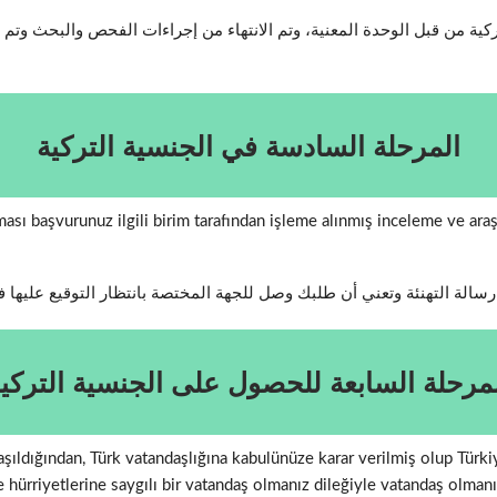
 من قبل الوحدة المعنية، وتم الانتهاء من إجراءات الفحص والبحث وتم إد
المرحلة السادسة في الجنسية التركية
lması başvurunuz ilgili birim tarafından işleme alınmış inceleme ve ar
سالة التهنئة وتعني أن طلبك وصل للجهة المختصة بانتظار التوقيع عليها 
مرحلة السابعة للحصول على الجنسية التركي
anlaşıldığından, Türk vatandaşlığına kabulünüze karar verilmiş olup Tür
ve hürriyetlerine saygılı bir vatandaş olmanız dileğiyle vatandaş olmanı