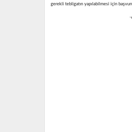
gerekli tebligatın yapılabilmesi için baş
.