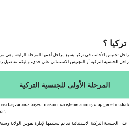
ركيا ؟
مراحل تجنيس الأجانب في تركيا بسبع مراحل أهمها المرحلة الرابعة وهي م
راحل الجنسية التركية أو التجنيس الاستثنائي على حدى، وإليكم تفاصيل ر
المرحلة الأولى للجنسية التركية
nılması başvurunuz başvur makamınca işleme alınmış olup genel müdür
dır.
لى الجنسية التركية الاستثنائية قد تم تسليمها لإدارة نفوس الولاية وست